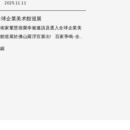
2025.11.11
全球企業美术館巡展
藝術家董慧很榮幸被邀請及選入全球企業美
館巡展於佛山羅浮宮展出! 百家爭鳴-全...
詳細