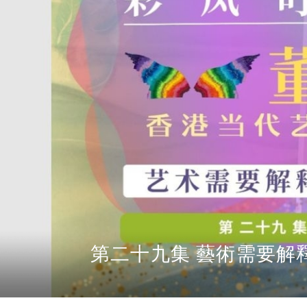
羽毛藝術——彩鳳叮叮》