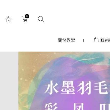
0
關於盈鑾
藝術