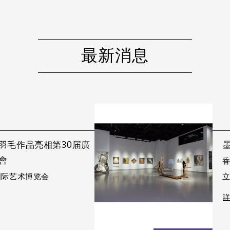
最新消息
羽毛作品亮相第30届廣
墨
會
香
广州国际艺术博览会
立