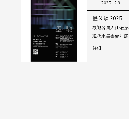
2025.12.9
墨 X 驗 2025
歡迎各屆人仕蒞臨參
現代水墨畫會年展 展
詳細